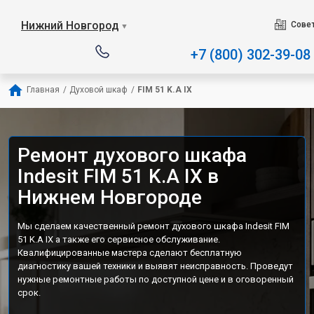
Наш сервисный центр специали
Нижний Новгород
Сове
▼
+7 (800) 302-39-08
Главная
/
Духовой шкаф
/
FIM 51 K.A IX
Ремонт духового шкафа
Indesit FIM 51 K.A IX в
Нижнем Новгороде
Мы сделаем качественный ремонт духового шкафа Indesit FIM
51 K.A IX а также его сервисное обслуживание.
Квалифицированные мастера сделают бесплатную
диагностику вашей техники и выявят неисправность. Проведут
нужные ремонтные работы по доступной цене и в оговоренный
срок.