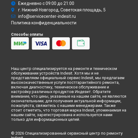
Новокузнецке
Ежедневно с 09:00 до 21:00
г. Нижний Новгород, Советская площадь, 5
Ремонт духового шкафа FIM 51 K.A IX Indesit в
Рязани
info@servicecenter-indesit.ru
Ремонт духового шкафа FIM 51 K.A IX Indesit в
Астрахани
Политика конфиденциальности
Ремонт духового шкафа FIM 51 K.A IX Indesit в
Набережных
Челнах
Способы оплаты
Ремонт духового шкафа FIM 51 K.A IX Indesit в
Липецке
Наш центр специализируется на ремонте и техническом
обслуживании устройств Indesit. Хотя мы и не
представляем официальный сервис Indesit, мы предлагаем
высококачественные услуги постгарантийного ремонта,
включая диагностику, техническое обслуживание и
настройку различных продуктов Индезит. Обратите
внимание, что цены, указанные на нашем сайте, не являются
окончательными; для получения актуальной информации,
пожалуйста, свяжитесь с нашими менеджерами. Также
стоит отметить, что торговая марка Indesit, упоминаемая на
нашем сайте, зарегистрирована и используется нами
только для информационных целей.
© 2026 Специализированный сервисный центр по ремонту
Indesit.