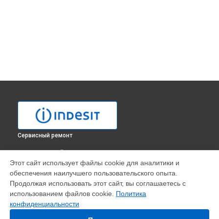
Сервисный ремонт
ВЫБЕРИ СВОЙ ГОРОД
Этот сайт использует файлы cookie для аналитики и
Ремонт электросхемы духового шкафа FM 54 RK.B AV
обеспечения наилучшего пользовательского опыта.
Indesit в
Москве
Продолжая использовать этот сайт, вы соглашаетесь с
Ремонт электросхемы духового шкафа FM 54 RK.B AV
использованием файлов cookie.
Политика
Indesit в
Санкт-Петербурге
конфиденциальности
Ремонт электросхемы духового шкафа FM 54 RK.B AV
Indesit в
Краснодаре