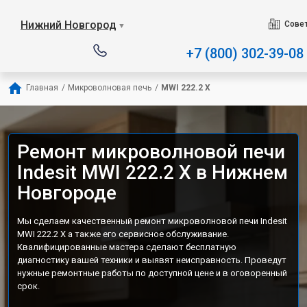
Наш сервисный центр специал
Нижний Новгород
Сове
▼
+7 (800) 302-39-08
Главная
/
Микроволновая печь
/
MWI 222.2 X
Ремонт микроволновой печи
Indesit MWI 222.2 X в Нижнем
Новгороде
Мы сделаем качественный ремонт микроволновой печи Indesit
MWI 222.2 X а также его сервисное обслуживание.
Квалифицированные мастера сделают бесплатную
диагностику вашей техники и выявят неисправность. Проведут
нужные ремонтные работы по доступной цене и в оговоренный
срок.