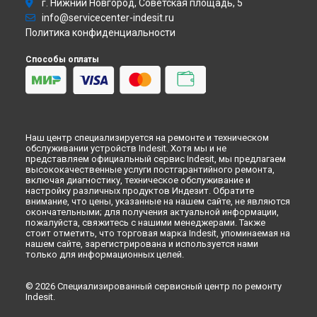
Ремонт микроволновой печи MWI 222.2 X Indesit в
г. Нижний Новгород, Советская площадь, 5
Перми
info@servicecenter-indesit.ru
Ремонт микроволновой печи MWI 222.2 X Indesit в
Ульяновске
Политика конфиденциальности
Ремонт микроволновой печи MWI 222.2 X Indesit в
Кирове
Способы оплаты
Ремонт микроволновой печи MWI 222.2 X Indesit в
Оренбурге
Ремонт микроволновой печи MWI 222.2 X Indesit в
Кемерово
Ремонт микроволновой печи MWI 222.2 X Indesit в
Новокузнецке
Наш центр специализируется на ремонте и техническом
обслуживании устройств Indesit. Хотя мы и не
Ремонт микроволновой печи MWI 222.2 X Indesit в
Рязани
представляем официальный сервис Indesit, мы предлагаем
Ремонт микроволновой печи MWI 222.2 X Indesit в
высококачественные услуги постгарантийного ремонта,
Астрахани
включая диагностику, техническое обслуживание и
настройку различных продуктов Индезит. Обратите
Ремонт микроволновой печи MWI 222.2 X Indesit в
внимание, что цены, указанные на нашем сайте, не являются
Набережных Челнах
окончательными; для получения актуальной информации,
Ремонт микроволновой печи MWI 222.2 X Indesit в
Липецке
пожалуйста, свяжитесь с нашими менеджерами. Также
стоит отметить, что торговая марка Indesit, упоминаемая на
нашем сайте, зарегистрирована и используется нами
только для информационных целей.
© 2026 Специализированный сервисный центр по ремонту
Indesit.