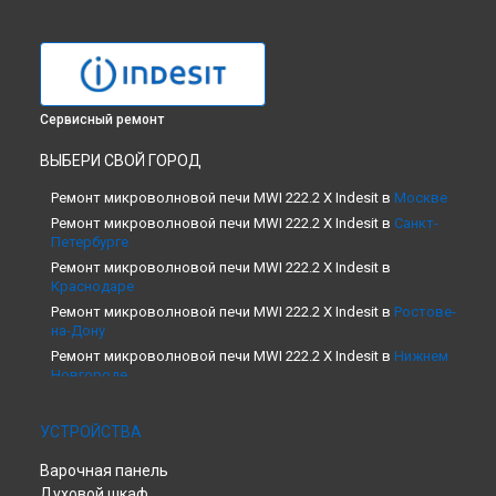
Сервисный ремонт
ВЫБЕРИ СВОЙ ГОРОД
Ремонт микроволновой печи MWI 222.2 X Indesit в
Москве
Ремонт микроволновой печи MWI 222.2 X Indesit в
Санкт-
Петербурге
Ремонт микроволновой печи MWI 222.2 X Indesit в
Краснодаре
Ремонт микроволновой печи MWI 222.2 X Indesit в
Ростове-
на-Дону
Ремонт микроволновой печи MWI 222.2 X Indesit в
Нижнем
Новгороде
Ремонт микроволновой печи MWI 222.2 X Indesit в
Новосибирске
УСТРОЙСТВА
Ремонт микроволновой печи MWI 222.2 X Indesit в
Челябинске
Варочная панель
Ремонт микроволновой печи MWI 222.2 X Indesit в
Духовой шкаф